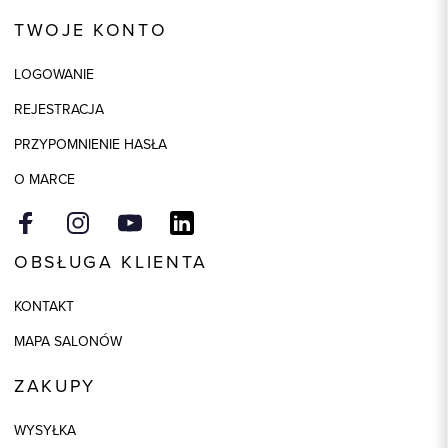
Kod produktu:
84920
TWOJE KONTO
Kolor
czarny
LOGOWANIE
Skład tkaniny
40% Poliakryl, 30% Wełna, 25%
Poliamid, 5% Inne włókna
REJESTRACJA
Składy podszewek
1: 100% Poliester
PRZYPOMNIENIE HASŁA
Model
regular
O MARCE
OBSŁUGA KLIENTA
KONTAKT
MAPA SALONÓW
ZAKUPY
WYSYŁKA