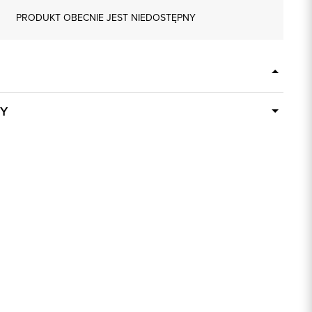
PRODUKT OBECNIE JEST NIEDOSTĘPNY
Y
Dostępny wkrótce
84738
brązowy
50% Akryl, 38% Poliester, 12% Wełna
regular