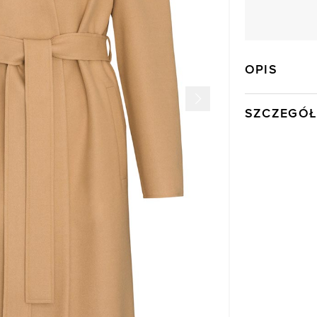
OPIS
SZCZEGÓŁ
Wysyłka
Kod produktu:
Kolor
Skład tkaniny
Model