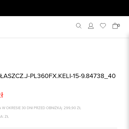
0
ŁASZCZ.J-PL360FX.KELI-15-9.84738_40
ł
 W OKRESIE 30 DNI PRZED OBNIŻKĄ:
299,90
ZŁ
A:
ZŁ