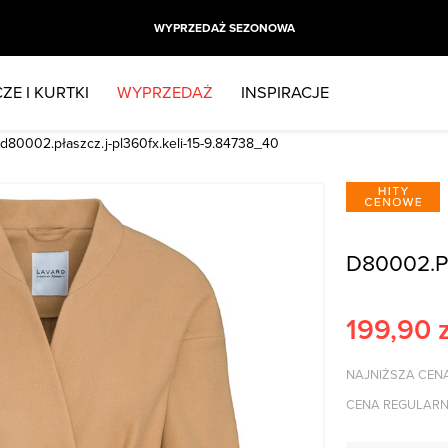
WYPRZEDAŻ SEZONOWA
ZE I KURTKI
WYPRZEDAŻ
INSPIRACJE
d80002.płaszcz.j-pl360fx.keli-15-9.84738_40
D80002.P
199,90
z
NAJNIŻSZA CENA
CENA REGULARN