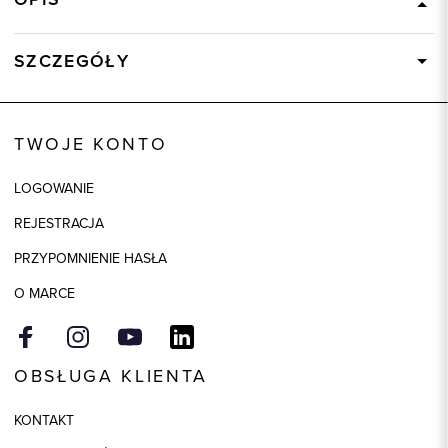
SZCZEGÓŁY
Wysyłka
Dostępny wkrótce
Kod produktu:
83257
TWOJE KONTO
Model
regular
LOGOWANIE
REJESTRACJA
PRZYPOMNIENIE HASŁA
O MARCE
OBSŁUGA KLIENTA
KONTAKT