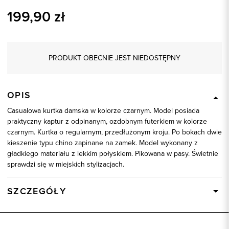
199,90
zł
PRODUKT OBECNIE JEST NIEDOSTĘPNY
OPIS
Casualowa kurtka damska w kolorze czarnym. Model posiada
praktyczny kaptur z odpinanym, ozdobnym futerkiem w kolorze
czarnym. Kurtka o regularnym, przedłużonym kroju. Po bokach dwie
kieszenie typu chino zapinane na zamek. Model wykonany z
gładkiego materiału z lekkim połyskiem. Pikowana w pasy. Świetnie
sprawdzi się w miejskich stylizacjach.
SZCZEGÓŁY
Wysyłka
Dostępny wkrótce
Kod produktu:
84095