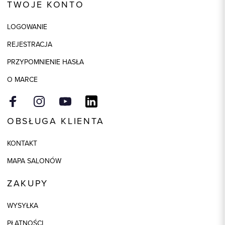
TWOJE KONTO
Kolor
czarny
LOGOWANIE
Skład tkaniny
100% Poliester
REJESTRACJA
Składy podszewek
1: 100% Poliester
PRZYPOMNIENIE HASŁA
Model
regular
O MARCE
OBSŁUGA KLIENTA
KONTAKT
MAPA SALONÓW
ZAKUPY
WYSYŁKA
PŁATNOŚCI