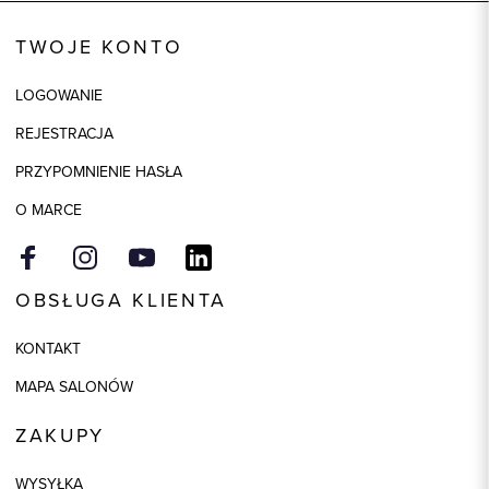
Kod produktu:
84232
TWOJE KONTO
Skład tkaniny
90% Poliamid, 7% Poliuretan, 3%
Inne włókna
LOGOWANIE
Składy podszewek
1: 100% Poliester
REJESTRACJA
Model
regular
PRZYPOMNIENIE HASŁA
Kolor
metaliczny
O MARCE
OBSŁUGA KLIENTA
KONTAKT
MAPA SALONÓW
ZAKUPY
WYSYŁKA