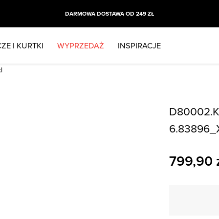
DARMOWA DOSTAWA OD 249 ZŁ
ZE I KURTKI
WYPRZEDAŻ
INSPIRACJE
l
D80002.K
6.83896_
799,90