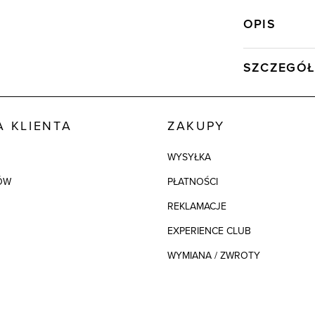
OPIS
SZCZEGÓŁ
Wysyłka
Kod produktu:
 KLIENTA
ZAKUPY
Skład tkaniny
WYSYŁKA
Model
ÓW
PŁATNOŚCI
REKLAMACJE
EXPERIENCE CLUB
WYMIANA / ZWROTY