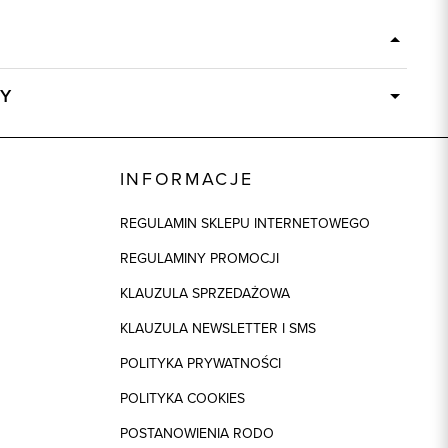
Y
Dostępny wkrótce
83896
INFORMACJE
100% Skóra jagnięca
REGULAMIN SKLEPU INTERNETOWEGO
regular
REGULAMINY PROMOCJI
KLAUZULA SPRZEDAŻOWA
KLAUZULA NEWSLETTER I SMS
POLITYKA PRYWATNOŚCI
POLITYKA COOKIES
POSTANOWIENIA RODO