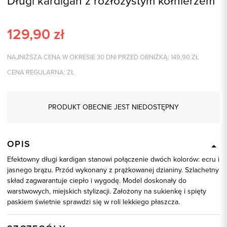
Długi kardigan z rozłożystym kołnierzem
129,90
zł
NAJNIŻSZA CENA W OKRESIE 30 DNI PRZED OBNIŻKĄ:
149,90
ZŁ
CENA REGULARNA:
ZŁ
PRODUKT OBECNIE JEST NIEDOSTĘPNY
OPIS
Efektowny długi kardigan stanowi połączenie dwóch kolorów: ecru i
jasnego brązu. Przód wykonany z prążkowanej dzianiny. Szlachetny
skład zagwarantuje ciepło i wygodę. Model doskonały do
warstwowych, miejskich stylizacji. Założony na sukienkę i spięty
paskiem świetnie sprawdzi się w roli lekkiego płaszcza.