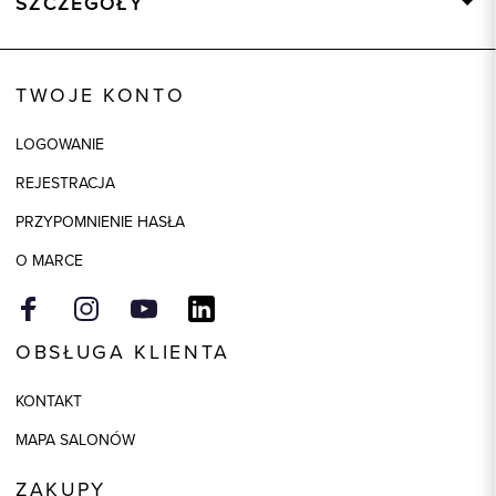
SZCZEGÓŁY
Wysyłka
Dostępny wkrótce
Kod produktu:
84134
TWOJE KONTO
Kolor
wielokolorowy
LOGOWANIE
Skład tkaniny
80% Wełna, 20% Poliamid
REJESTRACJA
Model
regular
PRZYPOMNIENIE HASŁA
O MARCE
OBSŁUGA KLIENTA
KONTAKT
MAPA SALONÓW
ZAKUPY