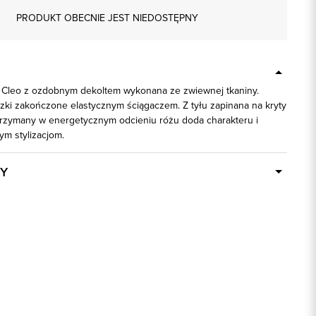
PRODUKT OBECNIE JEST NIEDOSTĘPNY
Cleo z ozdobnym dekoltem wykonana ze zwiewnej tkaniny.
uzki zakończone elastycznym ściągaczem. Z tyłu zapinana na kryty
rzymany w energetycznym odcieniu różu doda charakteru i
ym stylizacjom.
Y
Dostępny wkrótce
84458
100% Poliester
regular
różowy