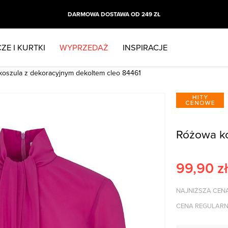
DARMOWA DOSTAWA OD 249 ZŁ
ZE I KURTKI
WYPRZEDAŻ
INSPIRACJE
koszula z dekoracyjnym dekoltem cleo 84461
Różowa ko
99,90
zł
NAJNIŻSZA CENA
CENA REGULARN