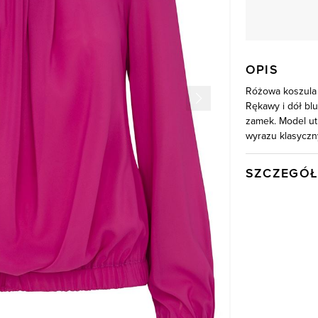
OPIS
Różowa koszula 
Rękawy i dół bl
zamek. Model ut
wyrazu klasyczn
SZCZEGÓŁ
Wysyłka
Kod produktu:
Skład tkaniny
Model
Kolor