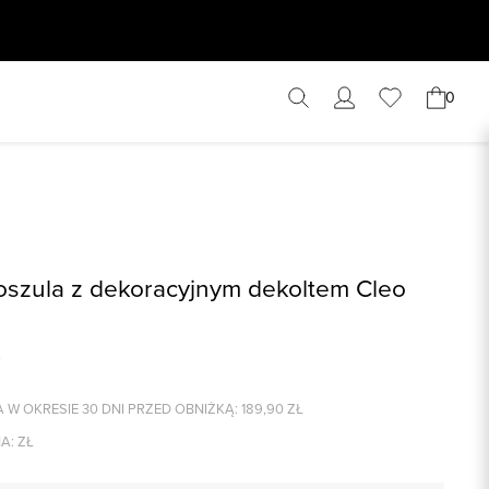
0
szula z dekoracyjnym dekoltem Cleo
 W OKRESIE 30 DNI PRZED OBNIŻKĄ:
189,90
ZŁ
A:
ZŁ