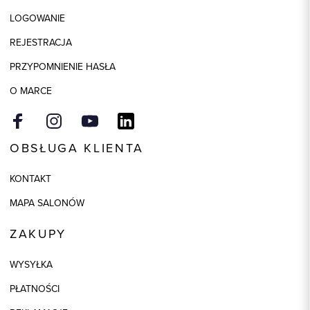
LOGOWANIE
Model
regular
REJESTRACJA
Kolor
różowy
PRZYPOMNIENIE HASŁA
O MARCE
OBSŁUGA KLIENTA
KONTAKT
MAPA SALONÓW
ZAKUPY
WYSYŁKA
PŁATNOŚCI