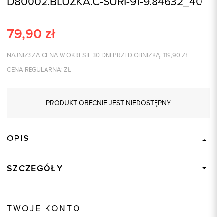
D80002.BLUZKA.C-SURI-91-9.84632_40
79,90
zł
NAJNIŻSZA CENA W OKRESIE 30 DNI PRZED OBNIŻKĄ:
119,90
ZŁ
CENA REGULARNA:
ZŁ
PRODUKT OBECNIE JEST NIEDOSTĘPNY
OPIS
SZCZEGÓŁY
Wysyłka
Dostępny wkrótce
Kod produktu:
84632
TWOJE KONTO
Skład tkaniny
100% Poliester