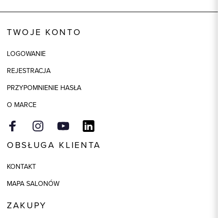
Wysyłka
Dostępny wkrótce
Kod produktu:
84778
TWOJE KONTO
Skład tkaniny
93% Wiskoza, 7% Elastan
LOGOWANIE
Model
regular
REJESTRACJA
Kolor
niebieski
PRZYPOMNIENIE HASŁA
O MARCE
OBSŁUGA KLIENTA
KONTAKT
MAPA SALONÓW
ZAKUPY