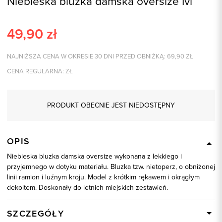
Niebieska bluzka damska oversize Ivi
49,90
zł
NAJNIŻSZA CENA W OKRESIE 30 DNI PRZED OBNIŻKĄ:
69,90
ZŁ
CENA REGULARNA:
ZŁ
PRODUKT OBECNIE JEST NIEDOSTĘPNY
OPIS
Niebieska bluzka damska oversize wykonana z lekkiego i
przyjemnego w dotyku materiału. Bluzka tzw. nietoperz, o obniżonej
linii ramion i luźnym kroju. Model z krótkim rękawem i okrągłym
dekoltem. Doskonały do letnich miejskich zestawień.
SZCZEGÓŁY