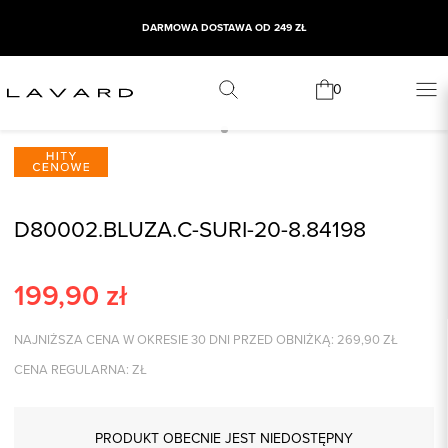
DARMOWA DOSTAWA OD 249 ZŁ
0
D80002.BLUZA.C-SURI-20-8.84198
199,90
zł
NAJNIŻSZA CENA W OKRESIE 30 DNI PRZED OBNIŻKĄ:
269,90
ZŁ
CENA REGULARNA:
ZŁ
PRODUKT OBECNIE JEST NIEDOSTĘPNY