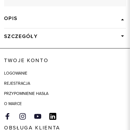
OPIS
SZCZEGÓŁY
Wysyłka
Dostępny wkrótce
Kod produktu:
84198
TWOJE KONTO
Skład tkaniny
63% Wiskoza, 29% Poliester, 8%
Elastan
LOGOWANIE
Kolor
czarny
REJESTRACJA
Model
regular
PRZYPOMNIENIE HASŁA
O MARCE
OBSŁUGA KLIENTA