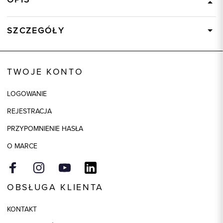
SZCZEGÓŁY
Wysyłka
Dostępny wkrótce
Kod produktu:
85612
TWOJE KONTO
Skład tkaniny
93% Poliamid, 7% Elastan
LOGOWANIE
Model
regular
REJESTRACJA
PRZYPOMNIENIE HASŁA
O MARCE
OBSŁUGA KLIENTA
KONTAKT