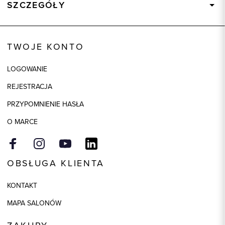
SZCZEGÓŁY
Wysyłka
Dostępny wkrótce
Kod produktu:
84385
TWOJE KONTO
Skład tkaniny
Skład tkaniny zamieszczono
wewnątrz wyrobu na wszywce
LOGOWANIE
pielęgnacyjnej
REJESTRACJA
Model
regular
PRZYPOMNIENIE HASŁA
Kolor
czarny
O MARCE
OBSŁUGA KLIENTA
KONTAKT
MAPA SALONÓW