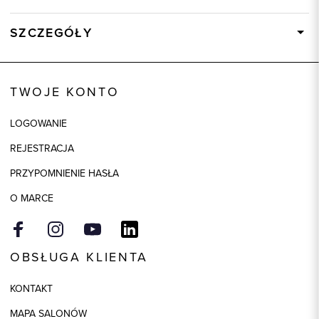
SZCZEGÓŁY
Wysyłka
Dostępny wkrótce
Kod produktu:
86155
TWOJE KONTO
Kolor
czerwony
LOGOWANIE
Skład tkaniny
100% Poliester
REJESTRACJA
Składy podszewek
1: 100% Poliester
PRZYPOMNIENIE HASŁA
O MARCE
OBSŁUGA KLIENTA
KONTAKT
MAPA SALONÓW