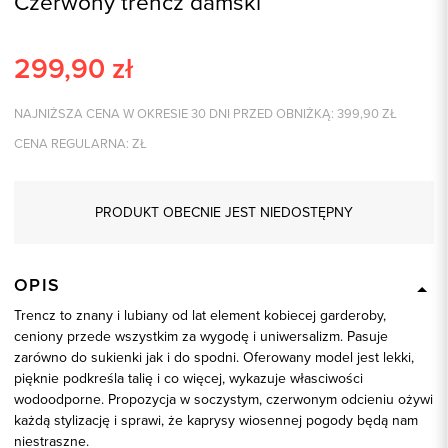
Czerwony trencz damski
299,90
zł
NAJNIŻSZA CENA W OKRESIE 30 DNI PRZED OBNIŻKĄ:
399,90
ZŁ
CENA REGULARNA:
ZŁ
PRODUKT OBECNIE JEST NIEDOSTĘPNY
OPIS
Trencz to znany i lubiany od lat element kobiecej garderoby,
ceniony przede wszystkim za wygodę i uniwersalizm. Pasuje
zarówno do sukienki jak i do spodni. Oferowany model jest lekki,
pięknie podkreśla talię i co więcej, wykazuje własciwości
wodoodporne. Propozycja w soczystym, czerwonym odcieniu ożywi
każdą stylizację i sprawi, że kaprysy wiosennej pogody będą nam
niestraszne.