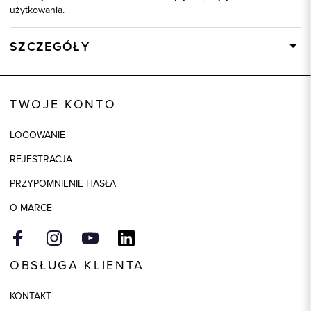
użytkowania.
SZCZEGÓŁY
Wysyłka
Dostępny wkrótce
Kod produktu:
60162
TWOJE KONTO
Skład tkaniny
97% Bawełna, 3% Elastan
LOGOWANIE
Model
slim
REJESTRACJA
PRZYPOMNIENIE HASŁA
O MARCE
OBSŁUGA KLIENTA
KONTAKT