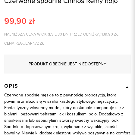
Czerwone spodnie Chinos Remy Rojo
99,90
zł
NAJNIŻSZA CENA W OKRESIE 30 DNI PRZED OBNIŻKĄ:
139,90
ZŁ
CENA REGULARNA:
ZŁ
PRODUKT OBECNIE JEST NIEDOSTĘPNY
OPIS
Czerwone spodnie męskie to z pewnością propozycja, która
powinna znaleźć się w szafie każdego stylowego mężczyzny.
Fantastyczny wiosenny model, który doskonale komponuje się z
białymi i beżowymi t-shirtami jak i koszulkami polo. Dodatkowo z
sneakersami lub espadrylami stworzy świetny wakacyjny look.
Spodnie o dopasowanym kroju, wykonane z wysokiej jakości
bawełny. Niewielki dodatek elastanu wpływa pozytywnie na komfort