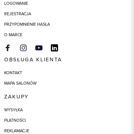
LOGOWANIE
Skład tkaniny
95% Bawełna, 5% Elastan
REJESTRACJA
PRZYPOMNIENIE HASŁA
O MARCE
OBSŁUGA KLIENTA
KONTAKT
MAPA SALONÓW
ZAKUPY
WYSYŁKA
PŁATNOŚCI
REKLAMACJE