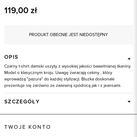
119,00
zł
PRODUKT OBECNIE JEST NIEDOSTĘPNY
OPIS
Czarny t-shirt damski uszyty z wysokiej jakości bawełnianej tkaniny.
Model o klasycznym kroju. Uwagę zwracają cekiny , który
wprowadzą "pazura" do każdej stylizacji. Bluzka doskonale
prezentuje się zarówno ze zwiewną spódnicą jak i z jeansami.
SZCZEGÓŁY
Wysyłka
Dostępny wkrótce
Kod produktu:
58831
TWOJE KONTO
Kolor