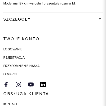
Model ma 187 cm wzrostu i prezentuje rozmiar M.
SZCZEGÓŁY
Wysyłka
W ciągu 24 godzin
Kod produktu:
74148
TWOJE KONTO
Kolor
czarny
LOGOWANIE
Skład tkaniny
95% Bawełna, 5% Kaszmir
REJESTRACJA
PRZYPOMNIENIE HASŁA
O MARCE
OBSŁUGA KLIENTA
KONTAKT