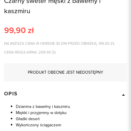
Czarny sweter męski z bawełny i
kaszmiru
99,90
zł
NAJNIŻSZA CENA W OKRESIE 30 DNI PRZED OBNIŻKĄ:
149,90
ZŁ
CENA REGULARNA:
299.90
ZŁ
PRODUKT OBECNIE JEST NIEDOSTĘPNY
OPIS
Dzianina z bawełny i kaszmiru
Miękki i przyjemny w dotyku
Gładki deseń
Wykończony ściągaczem