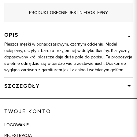
PRODUKT OBECNIE JEST NIEDOSTĘPNY
OPIS
Płaszcz męski w ponadczasowym, czarnym odcieniu. Model
ocieplany, uszyty z bardzo przyjemnej w dotyku tkaniny. Klasyczny,
dopasowany krój płaszcza daje duże pole do popisu. Ta propozycja
świetnie odnajdzie się w bardzo wielu zestawieniach. Doskonale
wygląda zarówno z garniturem jak i z chino i wełnianym golfem.
SZCZEGÓŁY
Wysyłka
Dostępny wkrótce
Kod produktu:
29821
TWOJE KONTO
Kolor
czarny
LOGOWANIE
Model
slim
REJESTRACJA