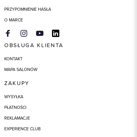
Skład tkaniny
88% Poliester, 10% Wiskoza, 2%
Elastan
PRZYPOMNIENIE HASŁA
Składy podszewek
1: 100% Wiskoza, 2: 50% Acetat,
O MARCE
2: 50% Wiskoza, 3: 100%
Poliester
OBSŁUGA KLIENTA
KONTAKT
MAPA SALONÓW
ZAKUPY
WYSYŁKA
PŁATNOŚCI
REKLAMACJE
EXPERIENCE CLUB