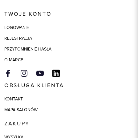
Kod produktu:
70938
TWOJE KONTO
Kolor
czarny
LOGOWANIE
Wymiary
szerokość 3,5cm
REJESTRACJA
Skład tkaniny
100% Skóra
PRZYPOMNIENIE HASŁA
O MARCE
OBSŁUGA KLIENTA
KONTAKT
MAPA SALONÓW
ZAKUPY
WYSYŁKA