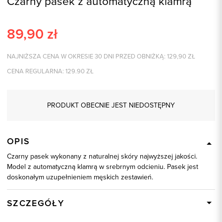
Czarny pasek z automatyczną klamrą
89,90
zł
NAJNIŻSZA CENA W OKRESIE 30 DNI PRZED OBNIŻKĄ:
129,90
ZŁ
CENA REGULARNA:
129.90
ZŁ
PRODUKT OBECNIE JEST NIEDOSTĘPNY
OPIS
Czarny pasek wykonany z naturalnej skóry najwyższej jakości.
Model z automatyczną klamrą w srebrnym odcieniu. Pasek jest
doskonałym uzupełnieniem męskich zestawień.
SZCZEGÓŁY
Wysyłka
Dostępny wkrótce