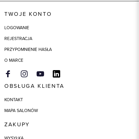
Kod produktu:
74061
TWOJE KONTO
Kolor
czarny
LOGOWANIE
Skład tkaniny
50% Akryl, 50% Bawełna
REJESTRACJA
PRZYPOMNIENIE HASŁA
O MARCE
OBSŁUGA KLIENTA
KONTAKT
MAPA SALONÓW
ZAKUPY
WYSYŁKA