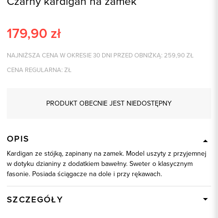
Czarny kardigan na zamek
179,90
zł
NAJNIŻSZA CENA W OKRESIE 30 DNI PRZED OBNIŻKĄ:
259,90
ZŁ
CENA REGULARNA:
ZŁ
PRODUKT OBECNIE JEST NIEDOSTĘPNY
OPIS
Kardigan ze stójką, zapinany na zamek. Model uszyty z przyjemnej
w dotyku dzianiny z dodatkiem bawełny. Sweter o klasycznym
fasonie. Posiada ściągacze na dole i przy rękawach.
SZCZEGÓŁY
Wysyłka
Dostępny wkrótce