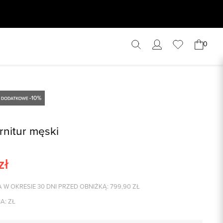
0
rnitur męski
zł
 W OKRESIE 30 DNI PRZED OBNIŻKĄ:
799,90
ZŁ
A:
ZŁ