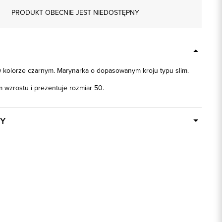
PRODUKT OBECNIE JEST NIEDOSTĘPNY
w kolorze czarnym. Marynarka o dopasowanym kroju typu slim.
 wzrostu i prezentuje rozmiar 50.
Y
Dostępny wkrótce
35411
66% Poliester, 31% Wiskoza, 3% Elastan
ek
1: 100% Poliester, 2: 100% Poliester, 3:
100% Poliester
slim