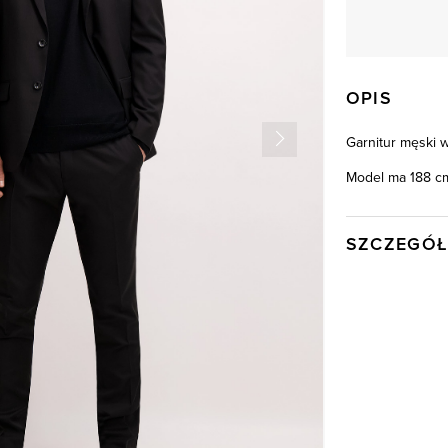
OPIS
Garnitur męski 
Model ma 188 cm
SZCZEGÓŁ
Wysyłka
Kod produktu:
Skład tkaniny
Składy podszew
Model