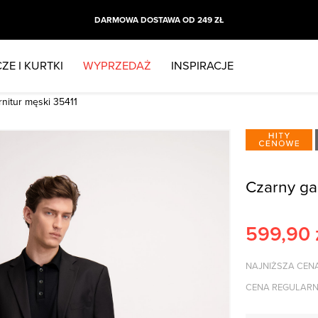
DARMOWA DOSTAWA OD 249 ZŁ
ZE I KURTKI
WYPRZEDAŻ
INSPIRACJE
rnitur męski 35411
Czarny ga
599,90
NAJNIŻSZA CENA
CENA REGULARN