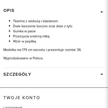
OPIS
Tkanina z wiskozą i elastanem
Dwie kieszenie boczne oraz dwie z tyłu
Gumka w pasie
Przeszycia srebrną nitką
Wzór w pepitkę
Modelka ma 174 cm wzrostu i prezentuje rozmiar 36.
Wyprodukowano w Polsce.
SZCZEGÓŁY
Wysyłka
W ciągu 24 godzin
Kod produktu:
86336
TWOJE KONTO
Kolor
czarno-biały
Skład tkaniny
63% Poliester, 32% Wiskoza, 3%