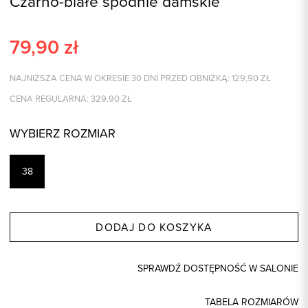
Czarno-białe spodnie damskie
79,90
zł
NAJNIŻSZA CENA W OKRESIE 30 DNI PRZED OBNIŻKĄ:
129,90
ZŁ
CENA REGULARNA:
329.90
ZŁ
WYBIERZ ROZMIAR
38
DODAJ DO KOSZYKA
SPRAWDŹ DOSTĘPNOŚĆ W SALONIE
TABELA ROZMIARÓW