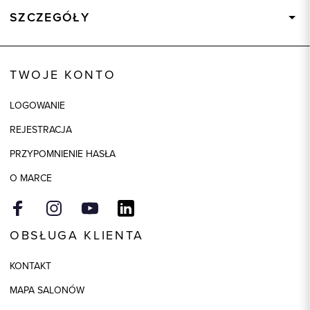
SZCZEGÓŁY
Wysyłka
Dostępny wkrótce
Kod produktu:
57443
TWOJE KONTO
Kolor
czarny
LOGOWANIE
REJESTRACJA
PRZYPOMNIENIE HASŁA
O MARCE
OBSŁUGA KLIENTA
KONTAKT
MAPA SALONÓW