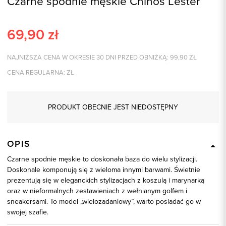
Czarne spodnie męskie Chinos Lester
69,90
zł
NAJNIŻSZA CENA W OKRESIE 30 DNI PRZED OBNIŻKĄ:
99,90
ZŁ
CENA REGULARNA:
ZŁ
PRODUKT OBECNIE JEST NIEDOSTĘPNY
OPIS
Czarne spodnie męskie to doskonała baza do wielu stylizacji.
Doskonale komponują się z wieloma innymi barwami. Świetnie
prezentują się w eleganckich stylizacjach z koszulą i marynarką
oraz w nieformalnych zestawieniach z wełnianym golfem i
sneakersami. To model „wielozadaniowy”, warto posiadać go w
swojej szafie.