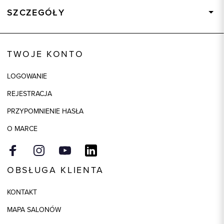
SZCZEGÓŁY
Wysyłka
Dostępny wkrótce
Kod produktu:
64583
TWOJE KONTO
Kolor
czarny
LOGOWANIE
Skład tkaniny
63% Poliester, 34% Wiskoza, 3%
Elastan
REJESTRACJA
Model
slim
PRZYPOMNIENIE HASŁA
O MARCE
OBSŁUGA KLIENTA
KONTAKT
MAPA SALONÓW