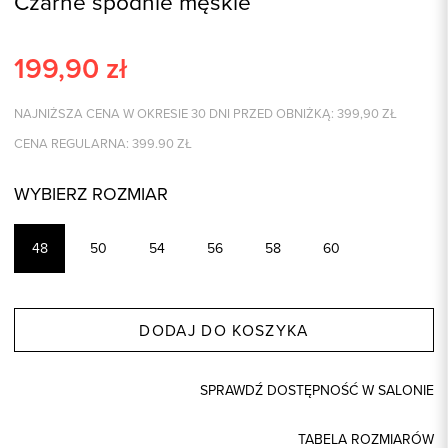
Czarne spodnie męskie
199,90
zł
NAJNIŻSZA CENA W OKRESIE 30 DNI PRZED OBNIŻKĄ:
399,90
ZŁ
CENA REGULARNA:
399.90
ZŁ
WYBIERZ ROZMIAR
48
50
54
56
58
60
DODAJ DO KOSZYKA
SPRAWDŹ DOSTĘPNOŚĆ W SALONIE
TABELA ROZMIARÓW