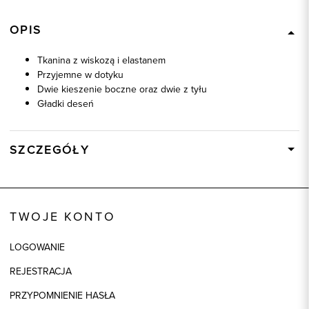
OPIS
Tkanina z wiskozą i elastanem
Przyjemne w dotyku
Dwie kieszenie boczne oraz dwie z tyłu
Gładki deseń
SZCZEGÓŁY
Wysyłka
W ciągu 24 godzin
Kod produktu:
66497
TWOJE KONTO
Kolor
czarny
Skład tkaniny
65% Wiskoza, 32% Poliester, 3%
LOGOWANIE
Elastan
REJESTRACJA
PRZYPOMNIENIE HASŁA