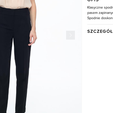
Klasyczne spod
pasem zapinanym
Spodnie doskona
SZCZEGÓŁ
Wysyłka
Kod produktu:
Kolor
Skład tkaniny