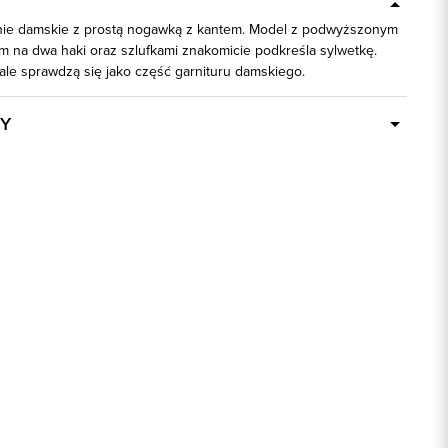
nie damskie z prostą nogawką z kantem. Model z podwyższonym
 na dwa haki oraz szlufkami znakomicie podkreśla sylwetkę.
le sprawdzą się jako część garnituru damskiego.
Y
Dostępny wkrótce
58576
95% Poliester