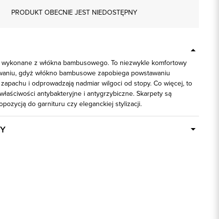
PRODUKT OBECNIE JEST NIEDOSTĘPNY
y wykonane z włókna bambusowego. To niezwykle komfortowy
waniu, gdyż włókno bambusowe zapobiega powstawaniu
zapachu i odprowadzają nadmiar wilgoci od stopy. Co więcej, to
łaściwości antybakteryjne i antygrzybiczne. Skarpety są
ozycją do garnituru czy eleganckiej stylizacji.
Y
Dostępny wkrótce
73935
czarny
80% Włókno bambusowe, 17% Poliamid,
3% Elastan