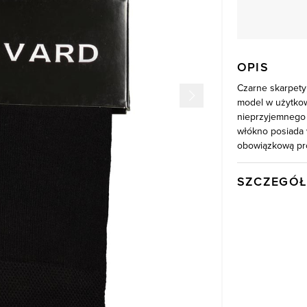
OPIS
Czarne skarpet
model w użytko
nieprzyjemnego 
włókno posiada w
obowiązkową prop
SZCZEGÓŁ
Wysyłka
Kod produktu:
Kolor
Skład tkaniny