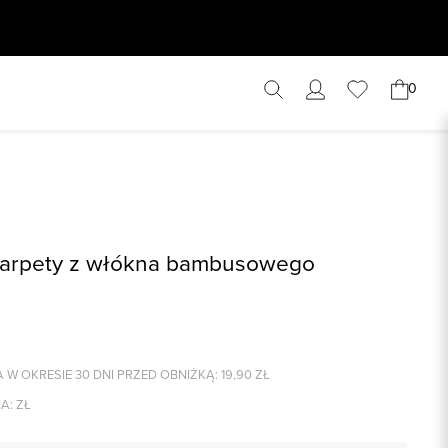
0
karpety z włókna bambusowego
 W OKRESIE 30 DNI PRZED OBNIŻKĄ:
19,90
ZŁ
A:
ZŁ