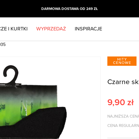
DARMOWA DOSTAWA OD 249 ZŁ
ZE I KURTKI
WYPRZEDAŻ
INSPIRACJE
935
Czarne s
9,90
zł
NAJNIŻSZA CENA
CENA REGULARN