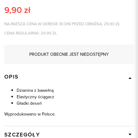
9,90
zł
NAJNIŻSZA CENA W OKRESIE 30 DNI PRZED OBNIŻKĄ:
29,90
ZŁ
CENA REGULARNA:
29.90
ZŁ
PRODUKT OBECNIE JEST NIEDOSTĘPNY
OPIS
Dzianina z bawełną
Elastyczny ściągacz
Gładki deseń
Wyprodukowano w Polsce.
SZCZEGÓŁY