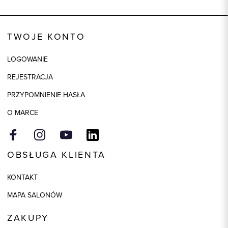
Wysyłka
W ciągu 24 godzin
Kod produktu:
76120
TWOJE KONTO
Kolor
czarny
LOGOWANIE
Skład tkaniny
78% Bawełna, 20% Poliamid, 2%
Elastan
REJESTRACJA
PRZYPOMNIENIE HASŁA
O MARCE
OBSŁUGA KLIENTA
KONTAKT
MAPA SALONÓW
ZAKUPY