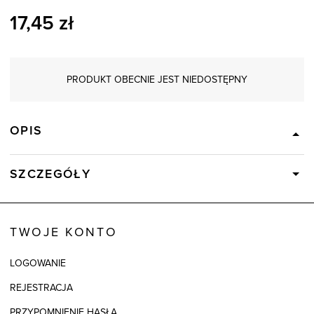
17,45
zł
PRODUKT OBECNIE JEST NIEDOSTĘPNY
OPIS
SZCZEGÓŁY
Wysyłka
Dostępny wkrótce
Kod produktu:
85691
TWOJE KONTO
Skład tkaniny
87% Poliamid, 12% Elastan, 1%
Polipropylen
LOGOWANIE
Kolor
REJESTRACJA
PRZYPOMNIENIE HASŁA