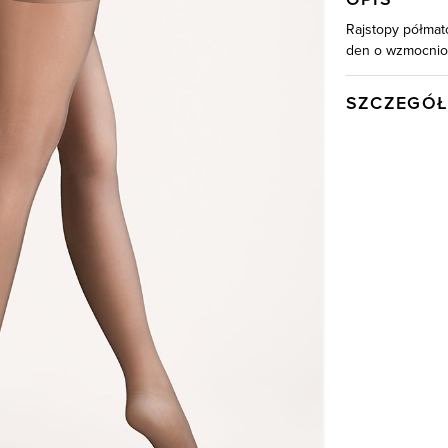
Rajstopy półmat
den o wzmocnion
SZCZEGÓŁ
Wysyłka
Kod produktu:
Skład tkaniny