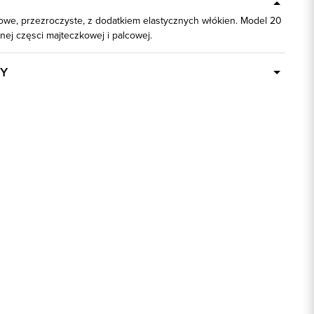
owe, przezroczyste, z dodatkiem elastycznych włókien. Model 20
ej częsci majteczkowej i palcowej.
Y
Dostępny wkrótce
86199
90% Poliamid, 10% Elastan