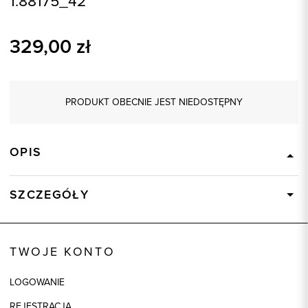
1.88175_42
329,00
zł
PRODUKT OBECNIE JEST NIEDOSTĘPNY
OPIS
SZCZEGÓŁY
Wysyłka
Dostępny wkrótce
Kod produktu:
88175
TWOJE KONTO
Skład tkaniny
71% Poliester, 23% Wiskoza, 6%
Elastan
LOGOWANIE
Model
regular
REJESTRACJA