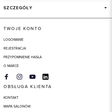
SZCZEGÓŁY
Wysyłka
Dostępny wkrótce
Kod produktu:
58459
TWOJE KONTO
Kolor
LOGOWANIE
Skład tkaniny
100% Skóra
REJESTRACJA
PRZYPOMNIENIE HASŁA
O MARCE
OBSŁUGA KLIENTA
KONTAKT
MAPA SALONÓW