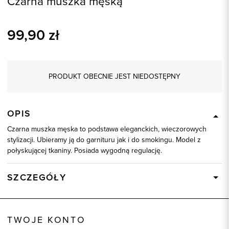
Czarna muszka męską
99,90
zł
PRODUKT OBECNIE JEST NIEDOSTĘPNY
OPIS
Czarna muszka męska to podstawa eleganckich, wieczorowych
stylizacji. Ubieramy ją do garnituru jak i do smokingu. Model z
połyskującej tkaniny. Posiada wygodną regulację.
SZCZEGÓŁY
Wysyłka
Dostępny wkrótce
Kod produktu:
57331
TWOJE KONTO
Skład tkaniny
100% Poliester