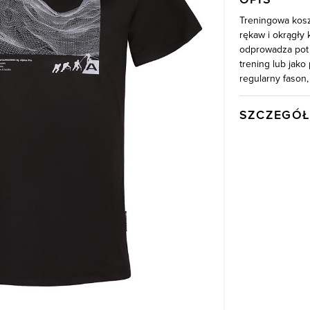
Treningowa kosz
rękaw i okrągły 
odprowadza pot 
trening lub jako
regularny fason
SZCZEGÓŁ
Wysyłka
Kod produktu:
Kolor
Skład tkaniny
Model