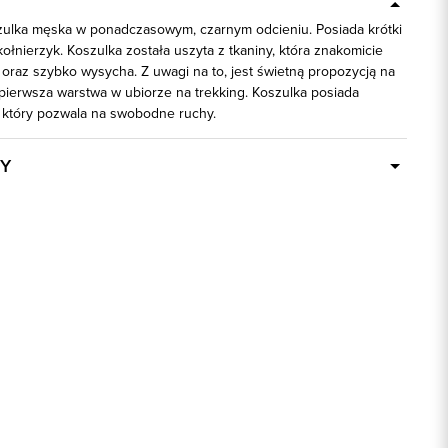
ulka męska w ponadczasowym, czarnym odcieniu. Posiada krótki
kołnierzyk. Koszulka została uszyta z tkaniny, która znakomicie
oraz szybko wysycha. Z uwagi na to, jest świetną propozycją na
 pierwsza warstwa w ubiorze na trekking. Koszulka posiada
, który pozwala na swobodne ruchy.
Y
Dostępny wkrótce
58791
100% Poliester
regular