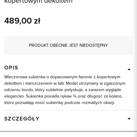
kopertowym dekoltem
489,00
zł
PRODUKT OBECNIE JEST NIEDOSTĘPNY
OPIS
Wieczorowa sukienka o dopasowanym fasonie z kopertowym
dekoltem i marszczeniem w talii. Model utrzymany w zgaszonym
odcieniu bordo, który subtelnie połyskuje, a zarazem wygląda
elegancko. Sukienka posiada rękaw ¾ oraz długość za kolano,
które pozwalają nosić sukienkę podczas rozmaitych okazji.
SZCZEGÓŁY
Wysyłka
Dostępny wkrótce