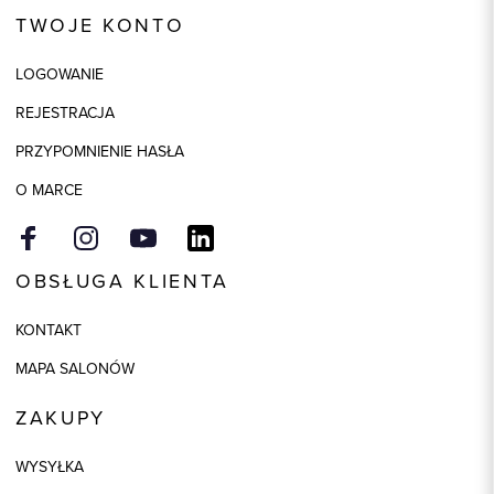
Kod produktu:
58571
TWOJE KONTO
Kolor
bordowy
LOGOWANIE
Skład tkaniny
90% Poliester, 10% Elastan
REJESTRACJA
Składy podszewek
1: 94% Poliester, 1: 6% Elastan
PRZYPOMNIENIE HASŁA
O MARCE
OBSŁUGA KLIENTA
KONTAKT
MAPA SALONÓW
ZAKUPY
WYSYŁKA