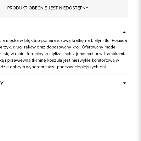
PRODUKT OBECNIE JEST NIEDOSTĘPNY
la męska w błękitno-pomarańczową kratkę na białym tle. Posiada
ierzyk, długi rękaw oraz dopasowany krój. Oferowany model
i się w mniej formalnych stylizacjach z jeansami oraz trampkami.
ką i przewiewną tkaninę koszula jest niezwykle komfortowa w
ędzie dobrym wyborem także podczas cieplejszych dni.
Y
Dostępny wkrótce
92732
100% Bawełna