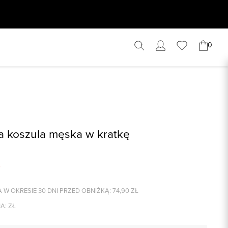
0
 koszula męska w kratkę
 W OKRESIE 30 DNI PRZED OBNIŻKĄ:
74,90
ZŁ
A:
ZŁ