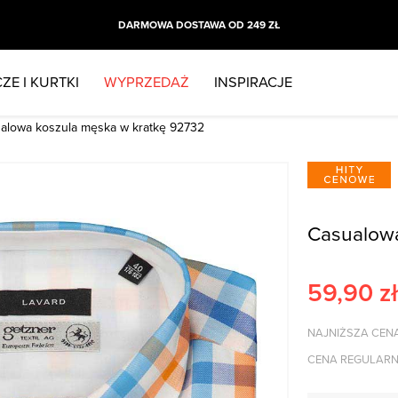
DARMOWA DOSTAWA OD 249 ZŁ
ZE I KURTKI
WYPRZEDAŻ
INSPIRACJE
alowa koszula męska w kratkę 92732
Casualowa
59,90
zł
NAJNIŻSZA CENA
CENA REGULARN