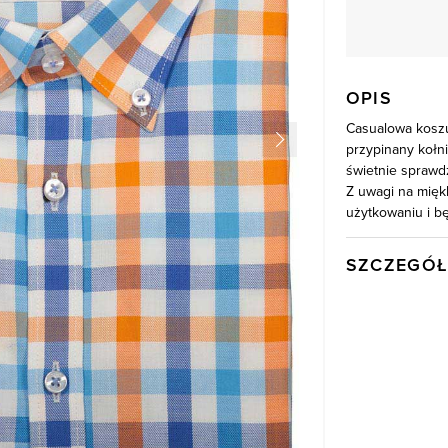
OPIS
Casualowa koszu
przypinany kołn
świetnie sprawdz
Z uwagi na mięk
użytkowaniu i b
SZCZEGÓŁ
Wysyłka
Kod produktu:
Skład tkaniny