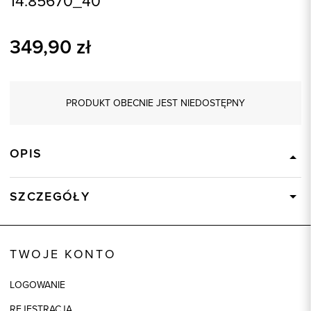
14.85670_40
349,90
zł
PRODUKT OBECNIE JEST NIEDOSTĘPNY
OPIS
SZCZEGÓŁY
Wysyłka
Dostępny wkrótce
Kod produktu:
85670
TWOJE KONTO
Skład tkaniny
88% Poliester, 10% Wiskoza, 2%
Elastan
LOGOWANIE
Składy podszewek
1: 55% Poliester, 1: 45% Wiskoza
REJESTRACJA