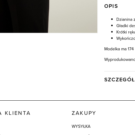
OPIS
Dzianina 
Gładki de
Krótki rę
Wykończo
Modelka ma 174 
Wyprodukowano 
SZCZEGÓŁ
Wysyłka
Kod produktu:
Kolor
 KLIENTA
ZAKUPY
Skład tkaniny
WYSYŁKA