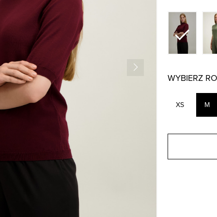
WYBIERZ R
XS
M