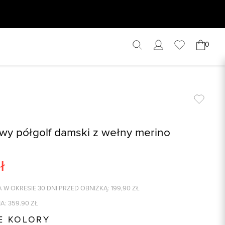
0
y półgolf damski z wełny merino
ł
 W OKRESIE 30 DNI PRZED OBNIŻKĄ:
199,90
ZŁ
A:
359.90
ZŁ
E KOLORY