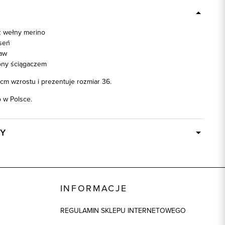
z wełny merino
seń
kaw
ny ściągaczem
cm wzrostu i prezentuje rozmiar 36.
w Polsce.
Y
W ciągu 24 godzin
87444
burgundowy
INFORMACJE
100% Wełna merino
REGULAMIN SKLEPU INTERNETOWEGO