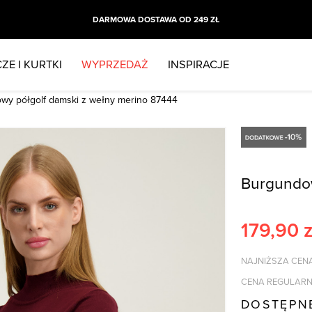
DARMOWA DOSTAWA OD 249 ZŁ
ZE I KURTKI
WYPRZEDAŻ
INSPIRACJE
wy półgolf damski z wełny merino 87444
Burgundow
179,90
z
NAJNIŻSZA CENA
CENA REGULARN
DOSTĘPN