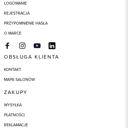
LOGOWANIE
Skład tkaniny
100% Wiskoza
REJESTRACJA
Wymiary
32x180
PRZYPOMNIENIE HASŁA
O MARCE
OBSŁUGA KLIENTA
KONTAKT
MAPA SALONÓW
ZAKUPY
WYSYŁKA
PŁATNOŚCI
REKLAMACJE