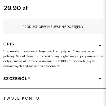
29,90
zł
PRODUKT OBECNIE JEST NIEDOSTĘPNY
OPIS
Szal męski utrzymany w brązowej kolorystyce. Posiada wzór w
jodełkę. Model dwustronny. Wykonany z gładkiego i przyjemnego w
dotyku materiału. Szal o wymiarach 32x180 cm. Sprawdzi się w
casualowych stylizacjach w chłodne dni.
SZCZEGÓŁY
Wysyłka
Dostępny wkrótce
Kod produktu:
72933
TWOJE KONTO
Kolor
brązowy