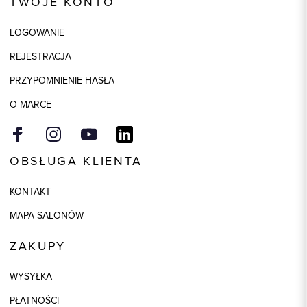
TWOJE KONTO
Skład tkaniny
100% Skóra
LOGOWANIE
Wymiary
szerokość 3,5cm
REJESTRACJA
Kolor
brązowy
PRZYPOMNIENIE HASŁA
O MARCE
OBSŁUGA KLIENTA
KONTAKT
MAPA SALONÓW
ZAKUPY
WYSYŁKA
PŁATNOŚCI