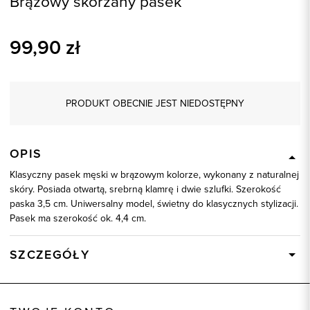
Brązowy skórzany pasek
99,90
zł
PRODUKT OBECNIE JEST NIEDOSTĘPNY
OPIS
Klasyczny pasek męski w brązowym kolorze, wykonany z naturalnej
skóry. Posiada otwartą, srebrną klamrę i dwie szlufki. Szerokość
paska 3,5 cm. Uniwersalny model, świetny do klasycznych stylizacji.
Pasek ma szerokość ok. 4,4 cm.
SZCZEGÓŁY
Wysyłka
Dostępny wkrótce
Kod produktu:
70942