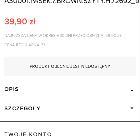
A30001.PASEK.7.BROWN.SZYTY.H.72692_9
39,90
zł
NAJNIŻSZA CENA W OKRESIE 30 DNI PRZED OBNIŻKĄ:
99,90
ZŁ
CENA REGULARNA:
ZŁ
PRODUKT OBECNIE JEST NIEDOSTĘPNY
OPIS
SZCZEGÓŁY
Wysyłka
Dostępny wkrótce
Kod produktu:
72692
TWOJE KONTO