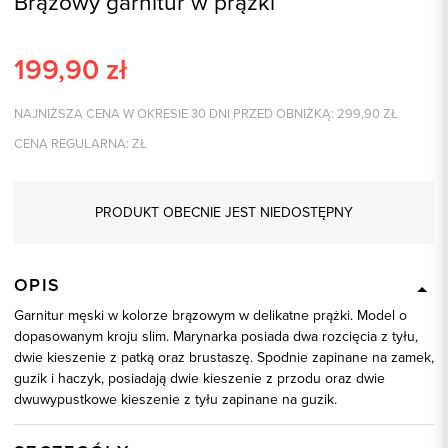
Brązowy garnitur w prążki
199,90
zł
NAJNIŻSZA CENA W OKRESIE 30 DNI PRZED OBNIŻKĄ:
299,90
ZŁ
CENA REGULARNA:
ZŁ
PRODUKT OBECNIE JEST NIEDOSTĘPNY
OPIS
Garnitur męski w kolorze brązowym w delikatne prążki. Model o
dopasowanym kroju slim. Marynarka posiada dwa rozcięcia z tyłu,
dwie kieszenie z patką oraz brustaszę. Spodnie zapinane na zamek,
guzik i haczyk, posiadają dwie kieszenie z przodu oraz dwie
dwuwypustkowe kieszenie z tyłu zapinane na guzik.