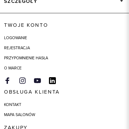
SZCZEGÓŁY
Wysyłka
Dostępny wkrótce
Kod produktu:
34896
TWOJE KONTO
Skład tkaniny
80% Wełna, 20% Poliester
LOGOWANIE
Składy podszewek
1: 50% Poliester, 1: 50% Wiskoza
REJESTRACJA
Model
slim
PRZYPOMNIENIE HASŁA
Kolor
brązowy
O MARCE
OBSŁUGA KLIENTA
KONTAKT
MAPA SALONÓW
ZAKUPY