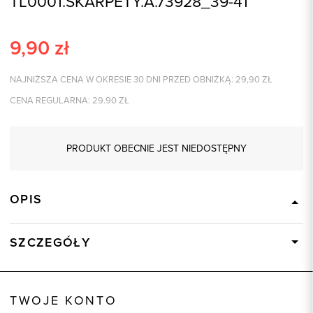
TL0001.SKARPETY.A.73928_39-41
9,90
zł
NAJNIŻSZA CENA W OKRESIE 30 DNI PRZED OBNIŻKĄ:
29,90
ZŁ
CENA REGULARNA:
29.90
ZŁ
PRODUKT OBECNIE JEST NIEDOSTĘPNY
OPIS
SZCZEGÓŁY
Wysyłka
Dostępny wkrótce
Kod produktu:
73928
TWOJE KONTO
Skład tkaniny
80% Bawełna, 17% Poliamid, 3%