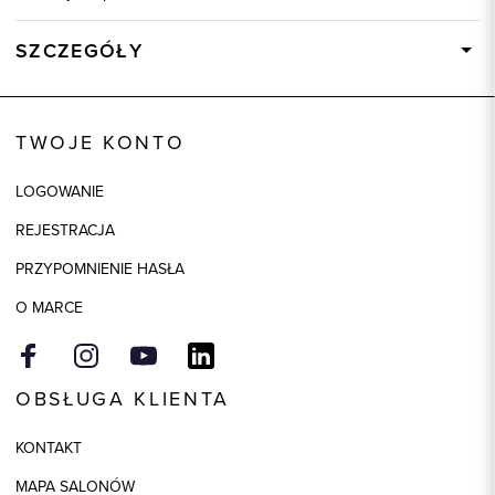
SZCZEGÓŁY
Wysyłka
Dostępny wkrótce
Kod produktu:
73253
TWOJE KONTO
Kolor
brązowy
LOGOWANIE
Skład tkaniny
100% Skóra
REJESTRACJA
PRZYPOMNIENIE HASŁA
O MARCE
OBSŁUGA KLIENTA
KONTAKT
MAPA SALONÓW