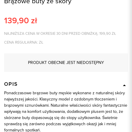
Brązowe buty ze skóry
139,90
zł
NAJNIŻSZA CENA W OKRESIE 30 DNI PRZED OBNIŻKĄ:
199,90
ZŁ
CENA REGULARNA:
ZŁ
PRODUKT OBECNIE JEST NIEDOSTĘPNY
OPIS
Ponadczasowe brązowe buty męskie wykonane z naturalnej skóry
najwyższej jakości. Klasyczny model z ozdobnym tłoczeniem i
brązowymi sznurówkami. Naturalne właściwości skóry fantastycznie
wpływają na komfort użytkowania, dodatkowym plusem jest to, że
skórzane buty dopasowują się do stopy użytkownika. Świetnie
sprawdzą się zarówno podczas wyjątkowych okazji jak i mniej
formalnych spotkań.