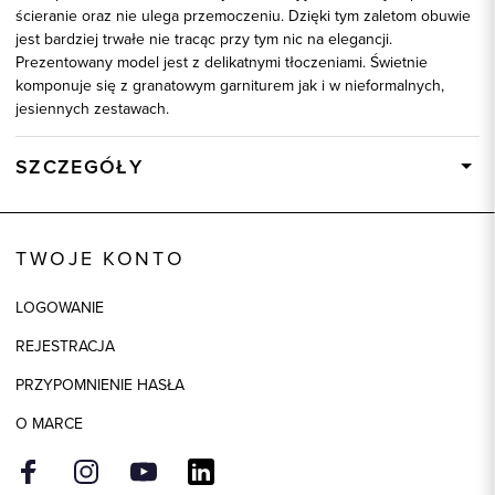
ścieranie oraz nie ulega przemoczeniu. Dzięki tym zaletom obuwie
jest bardziej trwałe nie tracąc przy tym nic na elegancji.
Prezentowany model jest z delikatnymi tłoczeniami. Świetnie
komponuje się z granatowym garniturem jak i w nieformalnych,
jesiennych zestawach.
SZCZEGÓŁY
Wysyłka
Dostępny wkrótce
Kod produktu:
73254
TWOJE KONTO
Skład tkaniny
100% Skóra
LOGOWANIE
Kolor
brązowy
REJESTRACJA
PRZYPOMNIENIE HASŁA
O MARCE