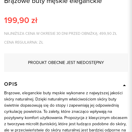
Brązowe buty męskie eleganckie
199,90
zł
NAJNIŻSZA CENA W OKRESIE 30 DNI PRZED OBNIŻKĄ:
499,90
ZŁ
CENA REGULARNA:
ZŁ
PRODUKT OBECNIE JEST NIEDOSTĘPNY
OPIS
Brązowe, eleganckie buty męskie wykonane z najwyższej jakości
skóry naturalnej. Dzięki naturalnym właściwościom skóry buty
świetnie dopasowują się do stopy i zapewniają jej odpowiednią
cyrkulację powietrza. To zalety, które znacząco wpływają na
pozytywny komfort użytkowania. Propozycja z klasycznym obcasem
z tworzywa microlit (tuniskór), które jest łudząco podobne do skóry,
ale w przeciwieństwie do skóry naturalnej jest bardziej odporne na