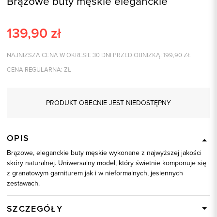
Brązowe buty męskie eleganckie
139,90
zł
NAJNIŻSZA CENA W OKRESIE 30 DNI PRZED OBNIŻKĄ:
199,90
ZŁ
CENA REGULARNA:
ZŁ
PRODUKT OBECNIE JEST NIEDOSTĘPNY
OPIS
Brązowe, eleganckie buty męskie wykonane z najwyższej jakości
skóry naturalnej. Uniwersalny model, który świetnie komponuje się
z granatowym garniturem jak i w nieformalnych, jesiennych
zestawach.
SZCZEGÓŁY