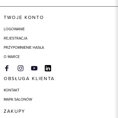
Wysyłka
Dostępny wkrótce
Kod produktu:
73184
TWOJE KONTO
Skład tkaniny
100% Skóra
LOGOWANIE
Kolor
brązowy
REJESTRACJA
PRZYPOMNIENIE HASŁA
O MARCE
OBSŁUGA KLIENTA
KONTAKT
MAPA SALONÓW
ZAKUPY