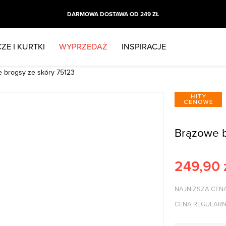
DARMOWA DOSTAWA OD 249 ZŁ
ZE I KURTKI
WYPRZEDAŻ
INSPIRACJE
 brogsy ze skóry 75123
Brązowe b
249,90
NAJNIŻSZA CENA
CENA REGULARN