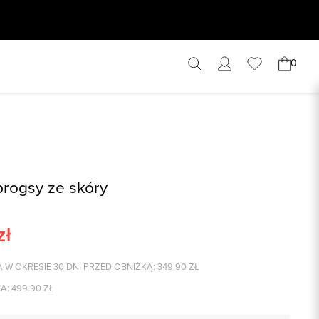
0
rogsy ze skóry
zł
 W OKRESIE 30 DNI PRZED OBNIŻKĄ:
349,90
ZŁ
A:
499.90
ZŁ