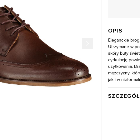
OPIS
Eleganckie brog
Utrzymane w pon
skóry buty świet
cyrkulację powie
użytkowania. Br
mężczyzny, któr
jak i w nieforma
SZCZEGÓŁ
Wysyłka
Kod produktu:
Kolor
Skład tkaniny