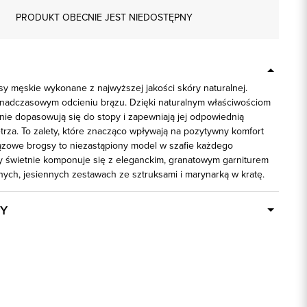
PRODUKT OBECNIE JEST NIEDOSTĘPNY
sy męskie wykonane z najwyższej jakości skóry naturalnej.
adczasowym odcieniu brązu. Dzięki naturalnym właściwościom
nie dopasowują się do stopy i zapewniają jej odpowiednią
trza. To zalety, które znacząco wpływają na pozytywny komfort
ązowe brogsy to niezastąpiony model w szafie każdego
y świetnie komponuje się z eleganckim, granatowym garniturem
lnych, jesiennych zestawach ze sztruksami i marynarką w kratę.
Y
Dostępny wkrótce
75123
brązowy
100% Skóra