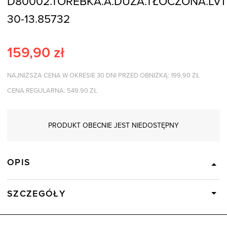
D80002.TOREBKA.A.DUŻA.TŁOCZONA.LV11
30-13.85732
159,90
zł
NAJNIŻSZA CENA W OKRESIE 30 DNI PRZED OBNIŻKĄ:
199,90
ZŁ
CENA REGULARNA:
549.90
ZŁ
PRODUKT OBECNIE JEST NIEDOSTĘPNY
OPIS
SZCZEGÓŁY
Wysyłka
Dostępny wkrótce
Kod produktu:
85732