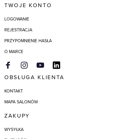
TWOJE KONTO
Skład tkaniny
100% Skóra
LOGOWANIE
Składy podszewek
1: 100% Poliester
REJESTRACJA
Kolor
brązowy
PRZYPOMNIENIE HASŁA
O MARCE
OBSŁUGA KLIENTA
KONTAKT
MAPA SALONÓW
ZAKUPY
WYSYŁKA