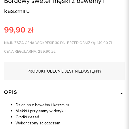
Bordowy sweter męski z bawełny i
kaszmiru
99,90
zł
NAJNIŻSZA CENA W OKRESIE 30 DNI PRZED OBNIŻKĄ:
149,90
ZŁ
CENA REGULARNA:
299.90
ZŁ
PRODUKT OBECNIE JEST NIEDOSTĘPNY
OPIS
Dzianina z bawełny i kaszmiru
Miękki i przyjemny w dotyku
Gładki deseń
Wykończony ściągaczem