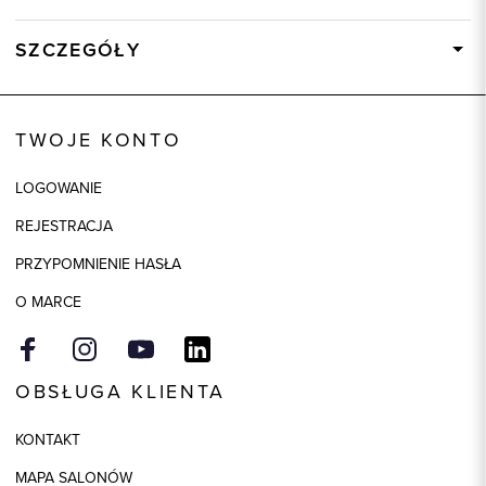
SZCZEGÓŁY
Wysyłka
W ciągu 24 godzin
Kod produktu:
74150
TWOJE KONTO
Kolor
bordowy
LOGOWANIE
Skład tkaniny
95% Bawełna, 5% Kaszmir
REJESTRACJA
PRZYPOMNIENIE HASŁA
O MARCE
OBSŁUGA KLIENTA
KONTAKT
MAPA SALONÓW