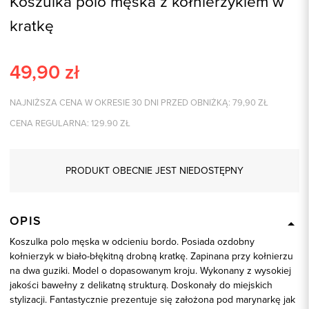
Koszulka polo męska z kołnierzykiem w
kratkę
49,90
zł
NAJNIŻSZA CENA W OKRESIE 30 DNI PRZED OBNIŻKĄ:
79,90
ZŁ
CENA REGULARNA:
129.90
ZŁ
PRODUKT OBECNIE JEST NIEDOSTĘPNY
OPIS
Koszulka polo męska w odcieniu bordo. Posiada ozdobny
kołnierzyk w biało-błękitną drobną kratkę. Zapinana przy kołnierzu
na dwa guziki. Model o dopasowanym kroju. Wykonany z wysokiej
jakości bawełny z delikatną strukturą. Doskonały do miejskich
stylizacji. Fantastycznie prezentuje się założona pod marynarkę jak