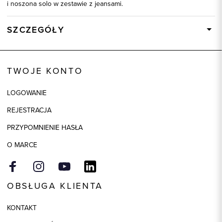
i noszona solo w zestawie z jeansami.
SZCZEGÓŁY
Wysyłka
Dostępny wkrótce
Kod produktu:
72899
TWOJE KONTO
Kolor
czerwony
LOGOWANIE
Skład tkaniny
100% Bawełna
REJESTRACJA
Model
slim
PRZYPOMNIENIE HASŁA
O MARCE
OBSŁUGA KLIENTA
KONTAKT